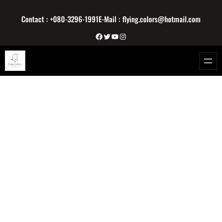
内
Contact : +080-3296-1991
E-Mail : flying.colors@hotmail.com
容
を
Facebook
Twitter
YouTube
Instagram
ス
キ
ッ
プ