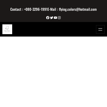
内
Contact : +080-3296-1991
E-Mail : flying.colors@hotmail.com
容
を
Facebook
Twitter
YouTube
Instagram
ス
キ
ッ
プ