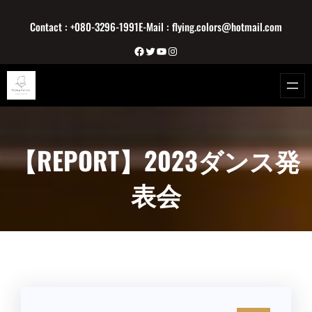
内
Contact : +080-3296-1991
E-Mail : flying.colors@hotmail.com
容
を
Facebook
Twitter
YouTube
Instagram
ス
キ
ッ
プ
【REPORT】2023ダンス発
表会