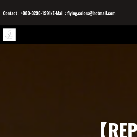
内
/
容
Contact : +080-3296-1991
E-Mail : flying.colors@hotmail.com
を
ス
キ
ッ
プ
【RE