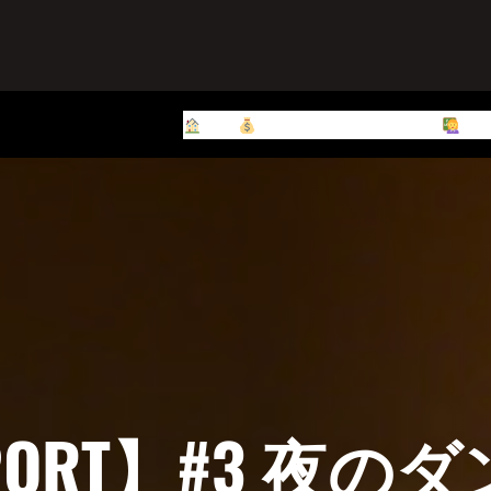
HOME
料金
🗺
アクセス
🗓
クラス
講
PORT】#3 夜の